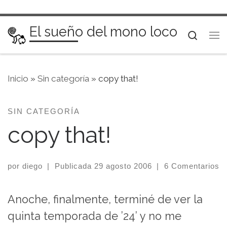
Saltar al contenido
El sueño del mono loco
Searc
Me
Inicio
»
Sin categoría
»
copy that!
SIN CATEGORÍA
copy that!
por
diego
|
Publicada
29 agosto 2006
|
6 Comentarios
Anoche, finalmente, terminé de ver la
quinta temporada de ’24’ y no me