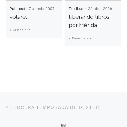
Publicada
7 agosto 2007
Publicada
28 abril 2009
volare…
liberando libros
por Mérida
1 Comentario
2 Comentarios
Navegación de entradas
Entrada anterior
TERCERA TEMPORADA DE DEXTER
VOLVER A LA LISTA 