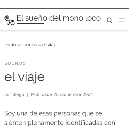
Saltar al contenido
El sueño del mono loco
Searc
Me
Inicio
»
sueños
»
el viaje
SUEÑOS
el viaje
por
diego
|
Publicada
25 diciembre 2004
Soy una de esas personas que se
sienten plenamente identificadas con