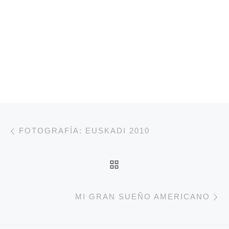
Navegación de entradas
Entrada anterior
FOTOGRAFÍA: EUSKADI 2010
VOLVER A LA LISTA 
E
MI GRAN SUEÑO AMERICANO