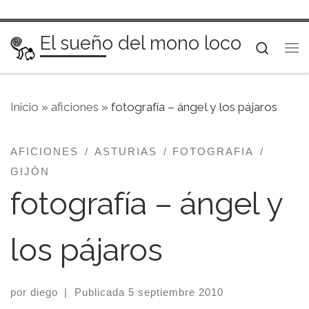
Saltar al contenido
El sueño del mono loco
Searc
Me
Inicio
»
aficiones
»
fotografía – ángel y los pájaros
AFICIONES
ASTURIAS
FOTOGRAFIA
GIJÓN
fotografía – ángel y
los pájaros
por
diego
|
Publicada
5 septiembre 2010