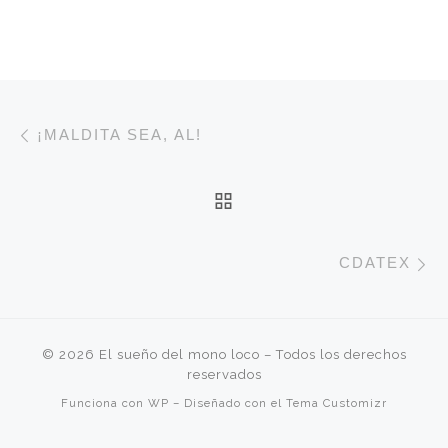
Navegación de entradas
Entrada anterior
¡MALDITA SEA, AL!
VOLVER A LA LISTA 
E
CDATEX
© 2026
El sueño del mono loco
– Todos los derechos
reservados
Funciona con
WP
– Diseñado con el
Tema Customizr