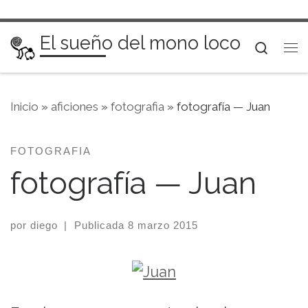
Saltar al contenido
El sueño del mono loco
Searc
Me
Inicio
»
aficiones
»
fotografia
»
fotografía — Juan
FOTOGRAFIA
fotografía — Juan
por
diego
|
Publicada
8 marzo 2015