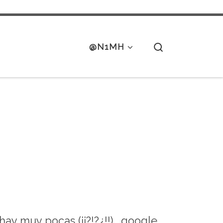
Search
@N1MH
hay muy pocas (¡¡?!?¿!!)… google