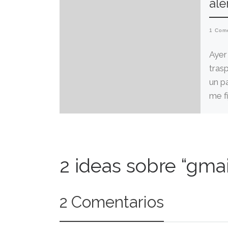
ale
1 Com
Ayer
tras
un pa
me fi
2 ideas sobre “gmail 
2 Comentarios