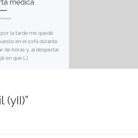
rta médica
entario
 por la tarde me quedé
puesto en el sofá durante
r de horas y, al despertar,
jé en que […]
(yII)”