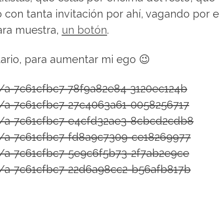
con tanta invitación por ahí, vagando por el
Para muestra,
un botón
.
ario, para aumentar mi ego 😉
l/a-7c61cfbc7-78f9a82e84-3120ec124b
l/a-7c61cfbc7-27c4063a61-0058256717
l/a-7c61cfbc7-e4cfd32ae3-8cbcd2cdb8
l/a-7c61cfbc7-fd8a9c7309-ce18269977
l/a-7c61cfbc7-5e9c6f5b73-2f7ab2e9ce
l/a-7c61cfbc7-22d6a98cc2-b56afb817b