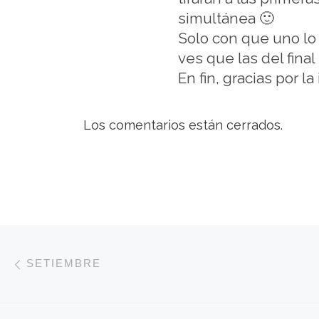
simultánea 🙂
Solo con que uno lo 
ves que las del fina
En fin, gracias por la
Los comentarios están cerrados.
Navegación de entradas
Entrada anterior
SETIEMBRE