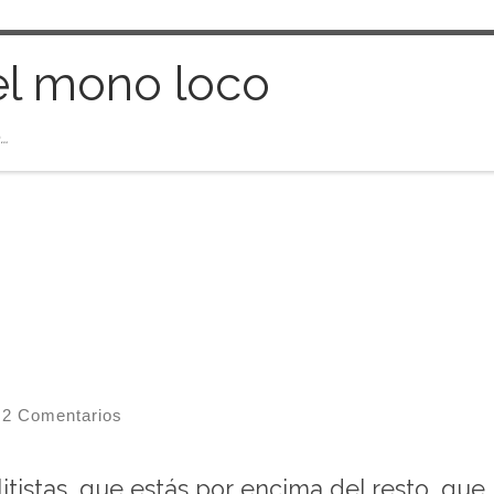
el mono loco
…
2 Comentarios
tistas, que estás por encima del resto, que 