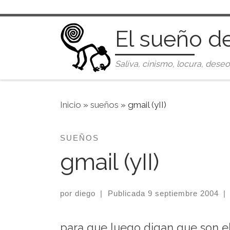
Saltar al contenido
El sueño d
Saliva, cinismo, locura, deseo
Inicio
»
sueños
»
gmail (yII)
SUEÑOS
gmail (yII)
por
diego
|
Publicada
9 septiembre 2004
|
para que luego digan que son eli