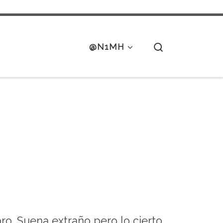
Search
@N1MH
o. Suena extraño pero lo cierto