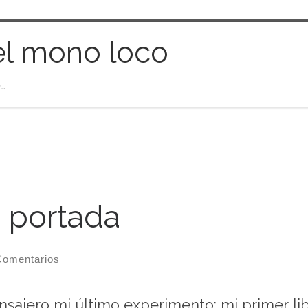
el mono loco
…
 portada
Comentarios
ajero mi último experimento: mi primer libr