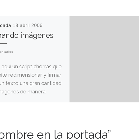
icada
18 abril 2006
rmando imágenes
entarios
 aquí un script chorras que
ite redimensionar y firmar
un texto una gran cantidad
mágenes de manera
mática. Que […]
nombre en la portada”