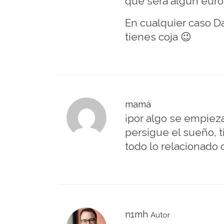
que será algún eur
En cualquier caso D
tienes coja 😉
mamá
¡por algo se empieza
persigue el sueño, ti
todo lo relacionado 
n1mh
Autor