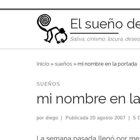
Saltar al contenido
El sueño d
Saliva, cinismo, locura, deseo
Inicio
»
sueños
»
mi nombre en la portada
SUEÑOS
mi nombre en la
por
diego
|
Publicada
20 agosto 2007
|
5 
La semana pasada llegó por mens