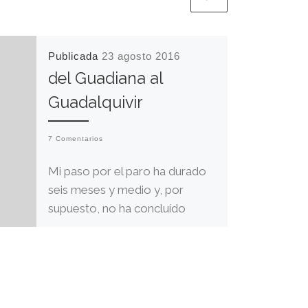
Publicada
23 agosto 2016
del Guadiana al
Guadalquivir
7 Comentarios
Mi paso por el paro ha durado
seis meses y medio y, por
supuesto, no ha concluído
gracias al SEXPE. Ahora tengo
[…]