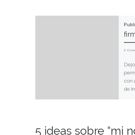
Publ
fi
4 Com
Dejo
perm
con 
de i
auto
5 ideas sobre “mi 