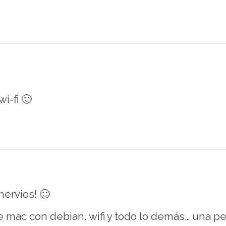
i-fi 🙂
nervios! 🙂
e mac con debian, wifi y todo lo demás… una pen