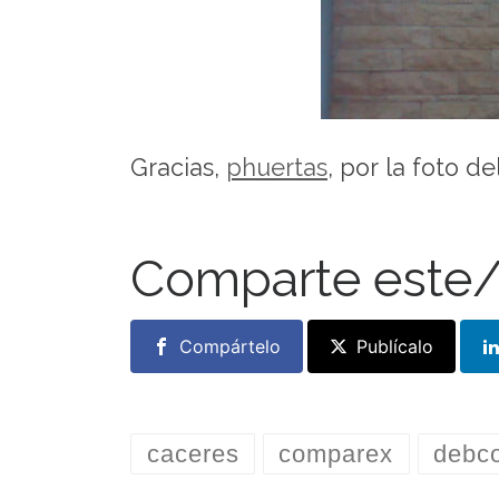
Gracias,
phuertas
, por la foto del
Comparte este/
Compártelo
Publícalo
caceres
comparex
debc