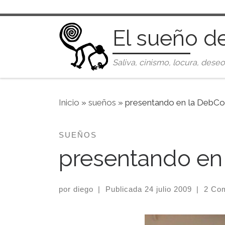
Saltar al contenido
El sueño d
Saliva, cinismo, locura, deseo
Inicio
»
sueños
»
presentando en la DebC
SUEÑOS
presentando en
por
diego
|
Publicada
24 julio 2009
|
2 Com