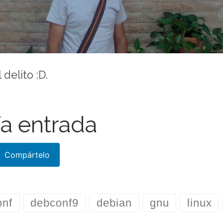
 delito :D.
a entrada
Compártelo
onf
debconf9
debian
gnu
linux