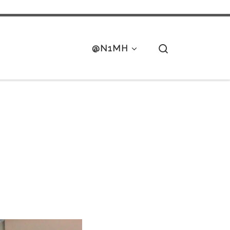
Search
@N1MH