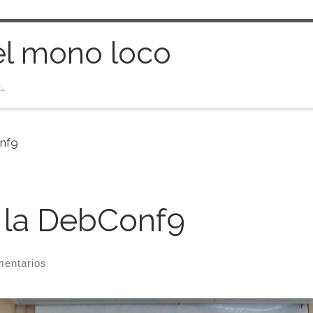
el mono loco
…
onf9
 la DebConf9
entarios