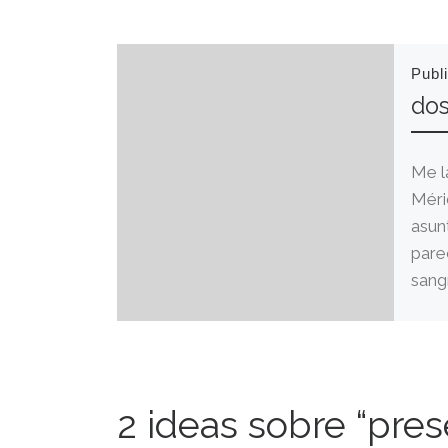
Publ
dos
Me l
Méri
asun
pare
sangr
2 ideas sobre “pre