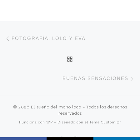
Navegación de entradas
Entrada anterior
FOTOGRAFÍA: LOLO Y EVA
VOLVER A LA LISTA 
E
BUENAS SENSACIONES
© 2026
El sueño del mono loco
– Todos los derechos
reservados
Funciona con
WP
– Diseñado con el
Tema Customizr