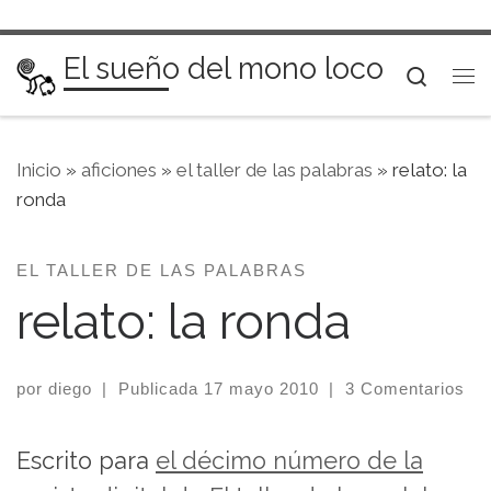
Saltar al contenido
El sueño del mono loco
Searc
Me
Inicio
»
aficiones
»
el taller de las palabras
»
relato: la
ronda
EL TALLER DE LAS PALABRAS
relato: la ronda
por
diego
|
Publicada
17 mayo 2010
|
3 Comentarios
Escrito para
el décimo número de la