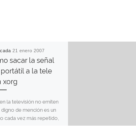
icada
21 enero 2007
o sacar la señal
 portátil a la tele
 xorg
en la televisión no emiten
 digno de mención es un
o cada vez más repetido,
ue, este fin de […]