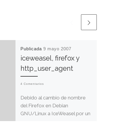
Publicada
9 mayo 2007
iceweasel, firefox y
http_user_agent
4 Comentarios
Debido al cambio de nombre
del Firefox en Debian
GNU/Linux a IceWeasel por un
quítame allá esos logos, se nos
ha presentado […]