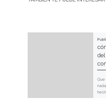
Publ
cóm
del
con
Que 
nada
hech
así q