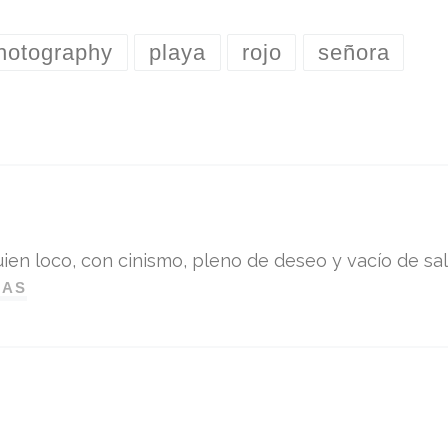
hotography
playa
rojo
señora
ien loco, con cinismo, pleno de deseo y vacío de sali
DAS