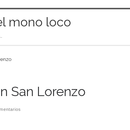
el mono loco
…
renzo
en San Lorenzo
mentarios