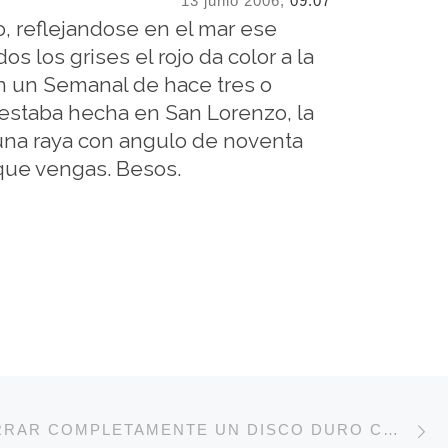
13 junio 2006,
09:07
o, reflejandose en el mar ese
s los grises el rojo da color a la
en un Semanal de hace tres o
estaba hecha en San Lorenzo, la
 una raya con angulo de noventa
 que vengas. Besos.
E
DE ENTRADAS
CÓMO BORRAR COMPLETAMENTE UN DISCO DURO CON GNU/LINUX