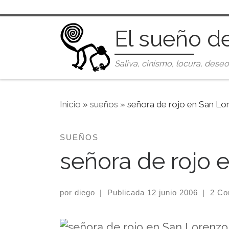
Saltar al contenido
El sueño d
Saliva, cinismo, locura, deseo
Inicio
»
sueños
»
señora de rojo en San Lo
SUEÑOS
señora de rojo 
por
diego
|
Publicada
12 junio 2006
|
2 Co