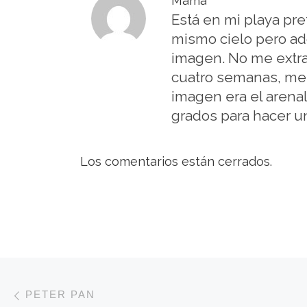
Mamá
Está en mi playa pre
mismo cielo pero adqu
imagen. No me extra
cuatro semanas, me 
imagen era el arena
grados para hacer u
Los comentarios están cerrados.
Navegación de entradas
Entrada anterior
PETER PAN