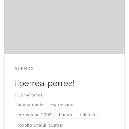
lo duda poca gente, máxime cuando han llamado
a la gala de selección del representante español
como «¡Salvemos Eurovision!». En los años
sesenta, con el país tratando de salir adelante,
participar en el gran escaparate europeo de la
canción era un caramelo […]
SUEÑOS
¡¡perrea, perrea!!
7 Comentarios
buenafuente
eurovision
eurovision 2008
humor
ridiculo
rodolfo chiquilicuatre