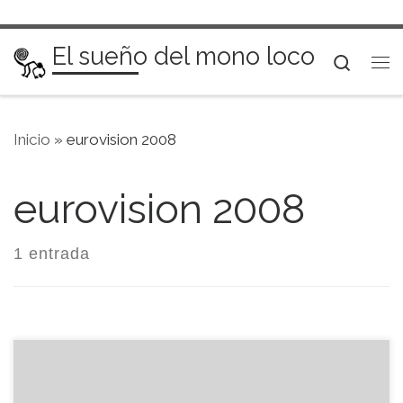
Saltar al contenido
El sueño del mono loco
Searc
Me
Inicio
»
eurovision 2008
eurovision 2008
1 entrada
Que Eurovision es un muerto incómodo y caduco