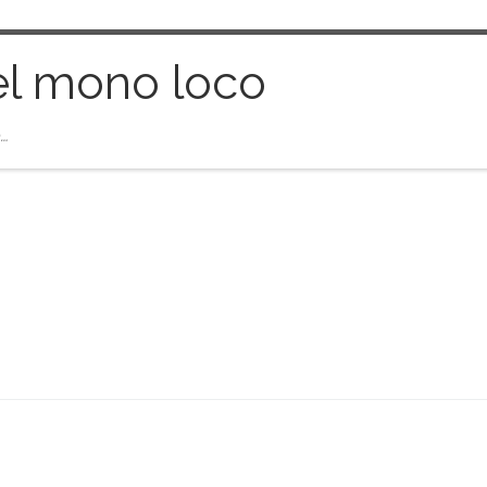
el mono loco
…