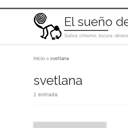
Saltar al contenido
El sueño d
Saliva, cinismo, locura, deseo
Inicio
»
svetlana
svetlana
1 entrada