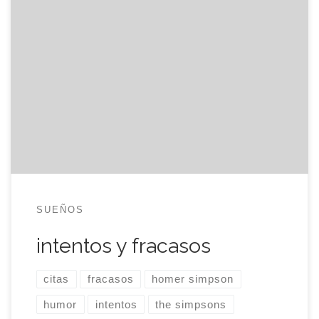
Lo intentaste lo mejor que pudiste y fracasaste
miserablemente. La lección es: no lo intentes.
Homer Simpson
SUEÑOS
intentos y fracasos
citas
fracasos
homer simpson
humor
intentos
the simpsons