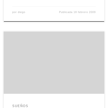
por
diego
Publicada
18 febrero 2009
Hace algunos años, un puñado de avezados
políticos decidieron que el orden de los apellidos
era un tema vital para la seguridad del país e
hicieron una ley para poder alterar el orden de
éstos. En cuanto dicha ley salió adelante, mi
madre nos reunió al hermanín y a mí […]
SUEÑOS