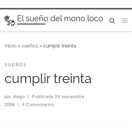
Saltar al contenido
El sueño del mono loco
Searc
Me
Inicio
»
sueños
»
cumplir treinta
SUEÑOS
cumplir treinta
por
diego
|
Publicada
24 noviembre
2006
|
4 Comentarios