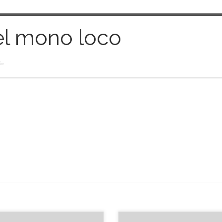
el mono loco
…