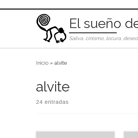
Saltar al contenido
El sueño d
Saliva, cinismo, locura, deseo
Inicio
»
alvite
alvite
24 entradas