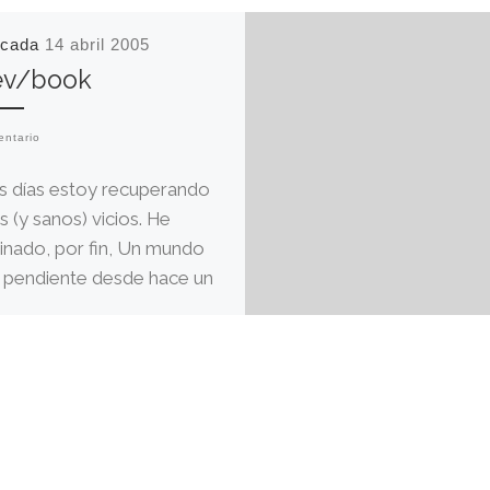
icada
14 abril 2005
ev/book
entario
s días estoy recuperando
s (y sanos) vicios. He
inado, por fin, Un mundo
z, pendiente desde hace un
con un […]