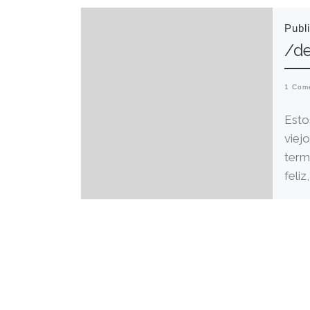
Publ
/d
1 Com
Esto
viejo
term
feli
año, 