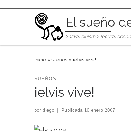
Saltar al contenido
El sueño d
Saliva, cinismo, locura, deseo
Inicio
»
sueños
»
¡elvis vive!
SUEÑOS
¡elvis vive!
por
diego
|
Publicada
16 enero 2007