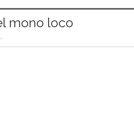
el mono loco
…