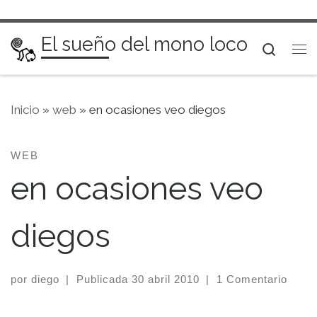
Saltar al contenido
El sueño del mono loco
Searc
Me
Inicio
»
web
»
en ocasiones veo diegos
WEB
en ocasiones veo
diegos
por
diego
|
Publicada
30 abril 2010
|
1 Comentario