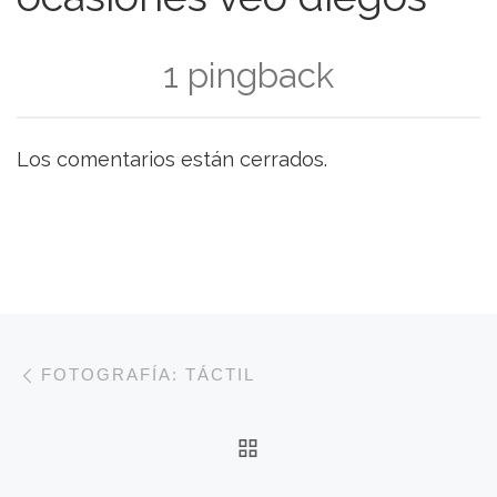
1 pingback
Los comentarios están cerrados.
Navegación de entradas
Entrada anterior
FOTOGRAFÍA: TÁCTIL
VOLVER A LA LISTA 
E