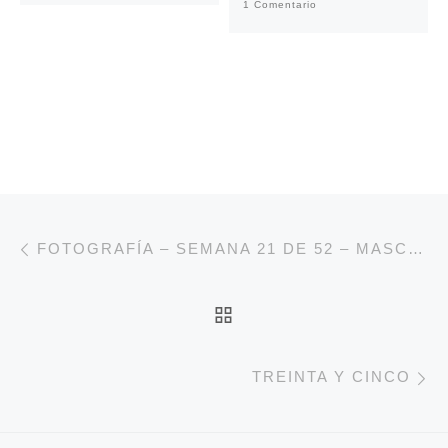
1 Comentario
Navegación de entradas
Entrada anterior
FOTOGRAFÍA – SEMANA 21 DE 52 – MASCOTA
VOLVER A LA LISTA 
E
TREINTA Y CINCO