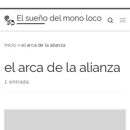
Saltar al contenido
El sueño del mono loco
Searc
Me
Inicio
»
el arca de la alianza
el arca de la alianza
1 entrada
Hace un par de semanas recibí un correo de