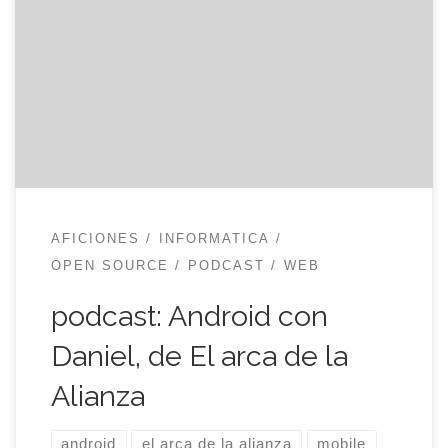
Daniel, la persona que está detrás del podcast El
arca de la Alianza, preguntándome si estaría
dispuesto a aparecer en una de sus entrevistas,
hablando sobre Android, el sistema operativo para
móviles de google. Se le ocurrió preguntarle a
dabo si […]
AFICIONES
INFORMATICA
OPEN SOURCE
PODCAST
WEB
podcast: Android con
Daniel, de El arca de la
Alianza
android
el arca de la alianza
mobile