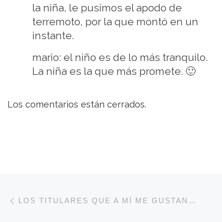
la niña, le pusimos el apodo de
terremoto, por la que montó en un
instante.
mario: el niño es de lo más tranquilo.
La niña es la que más promete. 🙂
Los comentarios están cerrados.
Navegación de entradas
Entrada anterior
LOS TITULARES QUE A MÍ ME GUSTAN…