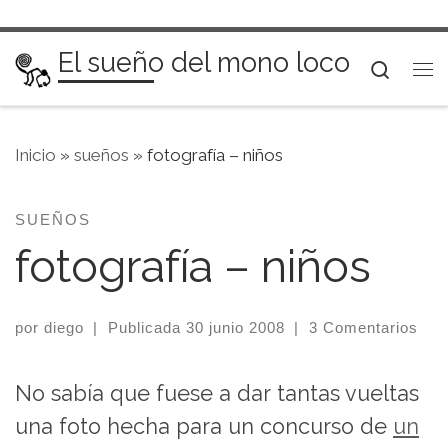
Saltar al contenido
El sueño del mono loco
Searc
Me
Inicio
»
sueños
»
fotografía – niños
SUEÑOS
fotografía – niños
por
diego
|
Publicada
30 junio 2008
|
3 Comentarios
No sabía que fuese a dar tantas vueltas
una foto hecha para un concurso de
un