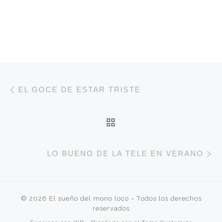
Navegación de entradas
Entrada anterior
EL GOCE DE ESTAR TRISTE
VOLVER A LA LISTA 
E
LO BUENO DE LA TELE EN VERANO
© 2026
El sueño del mono loco
– Todos los derechos
reservados