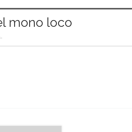
el mono loco
…