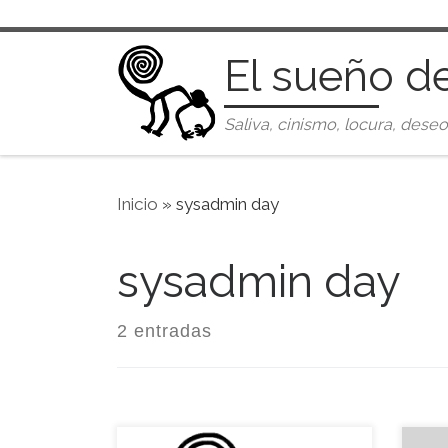
Saltar al contenido
El sueño d
Saliva, cinismo, locura, deseo
Inicio
»
sysadmin day
sysadmin day
2 entradas