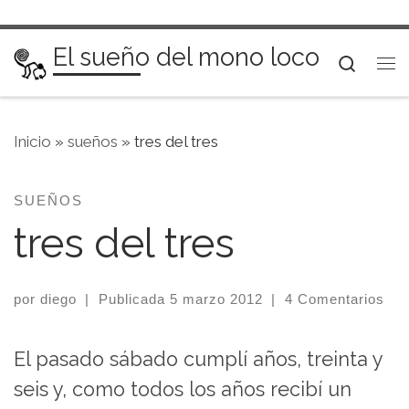
Saltar al contenido
El sueño del mono loco
Searc
Me
Inicio
»
sueños
»
tres del tres
SUEÑOS
tres del tres
por
diego
|
Publicada
5 marzo 2012
|
4 Comentarios
El pasado sábado cumplí años, treinta y
seis y, como todos los años recibí un