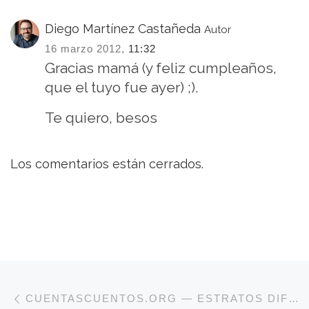
Diego Martínez Castañeda
Autor
16 marzo 2012,
11:32
Gracias mamá (y feliz cumpleaños,
que el tuyo fue ayer) ;).
Te quiero, besos
Los comentarios están cerrados.
Navegación de entradas
Entrada anterior
CUENTASCUENTOS.ORG — ESTRATOS DIFERENTES