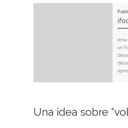
Publ
¡fo
eme 
un F
dies
dies
apest
Una idea sobre “vol