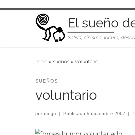
Saltar al contenido
El sueño d
Saliva, cinismo, locura, deseo
Inicio
»
sueños
»
voluntario
SUEÑOS
voluntario
por
diego
|
Publicada
5 diciembre 2007
|
1