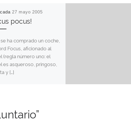
icada
27 mayo 2005
cus pocus!
se ha comprado un coche,
ord Focus, aficionado al
el (regla número uno: el
el es asqueroso, pringoso,
a y […]
untario”