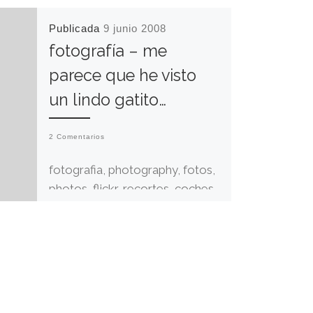
Publicada
9 junio 2008
fotografía – me
parece que he visto
un lindo gatito…
2 Comentarios
fotografia, photography, fotos,
photos, flickr, recortes, coches,
jaguar, gatito, lindo gatito