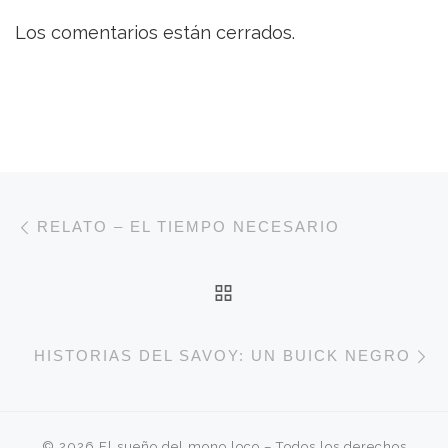
Los comentarios están cerrados.
Navegación de entradas
Entrada anterior
RELATO – EL TIEMPO NECESARIO
VOLVER A LA LISTA 
E
HISTORIAS DEL SAVOY: UN BUICK NEGRO
© 2026
El sueño del mono loco
– Todos los derechos