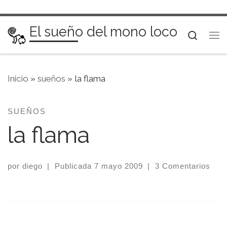
Saltar al contenido
El sueño del mono loco
Searc
Me
Inicio
»
sueños
»
la flama
SUEÑOS
la flama
por
diego
|
Publicada
7 mayo 2009
|
3 Comentarios