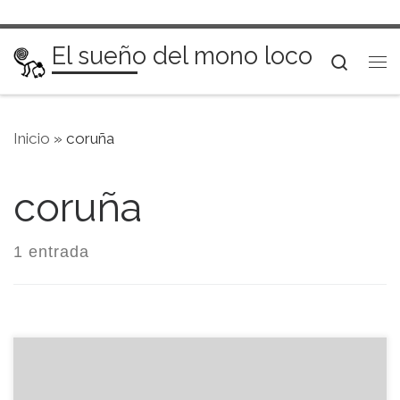
Saltar al contenido
El sueño del mono loco
Searc
Me
Inicio
»
coruña
coruña
1 entrada