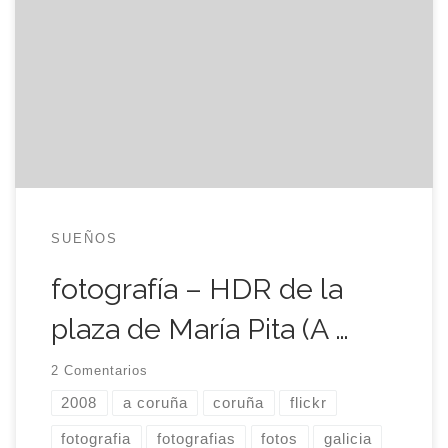
Mi primera foto retocada con la técnica de HDR.
¡Aún hay márgen para mejorar!
SUEÑOS
fotografía – HDR de la
plaza de María Pita (A …
2 Comentarios
2008
a coruña
coruña
flickr
fotografia
fotografias
fotos
galicia