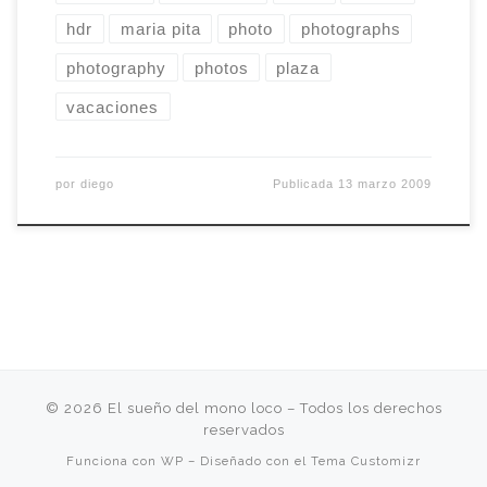
hdr
maria pita
photo
photographs
photography
photos
plaza
vacaciones
por
diego
Publicada
13 marzo 2009
© 2026
El sueño del mono loco
– Todos los derechos
reservados
Funciona con
WP
– Diseñado con el
Tema Customizr