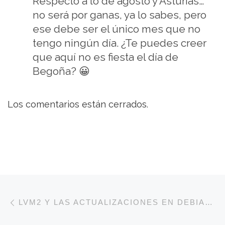
Respecto a lo de agosto y Asturias…
no será por ganas, ya lo sabes, pero
ese debe ser el único mes que no
tengo ningún día. ¿Te puedes creer
que aquí no es fiesta el día de
Begoña? 😀
Los comentarios están cerrados.
Navegación de entradas
Entrada anterior
LVM2 Y LAS ACTUALIZACIONES EN DEBIAN SID (Y ETCH)