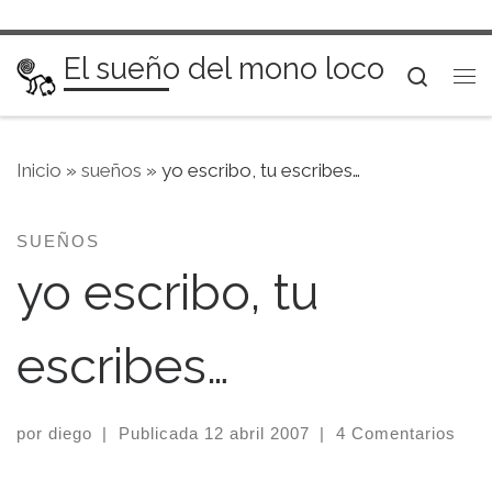
Saltar al contenido
El sueño del mono loco
Searc
Me
Inicio
»
sueños
»
yo escribo, tu escribes…
SUEÑOS
yo escribo, tu
escribes…
por
diego
|
Publicada
12 abril 2007
|
4 Comentarios