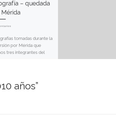
ografía – quedada
 Mérida
entarios
grafías tomadas durante la
rsión por Mérida que
mos tres integrantes del
o Emérita Augusta, de
kr. Más información en este
…]
010 años”