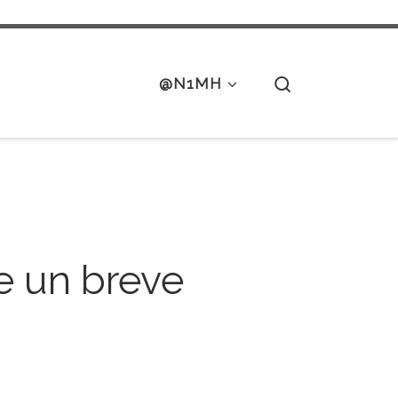
Search
@N1MH
e un breve