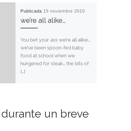
Publicada
19 noviembre 2010
we’re all alike…
You bet your ass we’re all alike…
we’ve been spoon-fed baby
food at school when we
hungered for steak… the bits of
[…]
? durante un breve