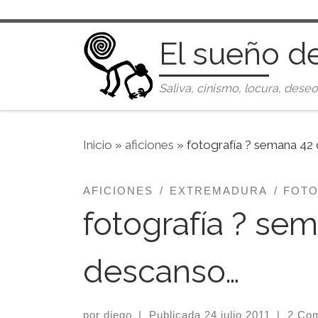
Saltar al contenido
El sueño d
Saliva, cinismo, locura, deseo
Inicio
»
aficiones
»
fotografía ? semana 42 
AFICIONES
EXTREMADURA
FOTO
fotografía ? se
descanso…
por
diego
|
Publicada
24 julio 2011
|
2 Com