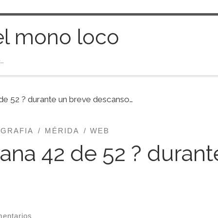
el mono loco
…
de 52 ? durante un breve descanso…
GRAFIA
MÉRIDA
WEB
mana 42 de 52 ? durant
entarios