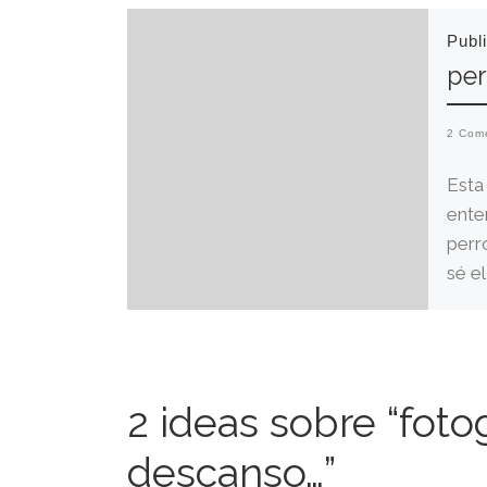
Publ
per
2 Com
Esta
ente
perr
sé e
me [
2 ideas sobre “fot
descanso…”