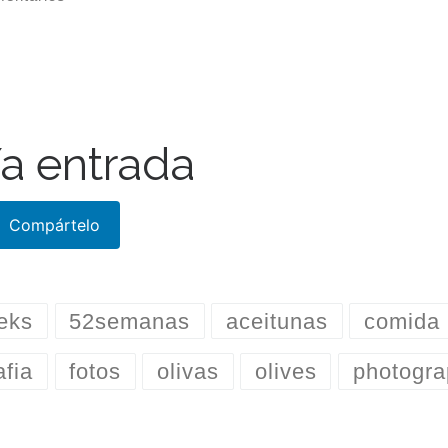
a entrada
Compártelo
eks
52semanas
aceitunas
comida
afia
fotos
olivas
olives
photogra