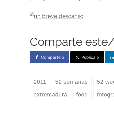
Comparte este/
Compártelo
Publícalo
2011
52 semanas
52 we
extremadura
food
fotogr