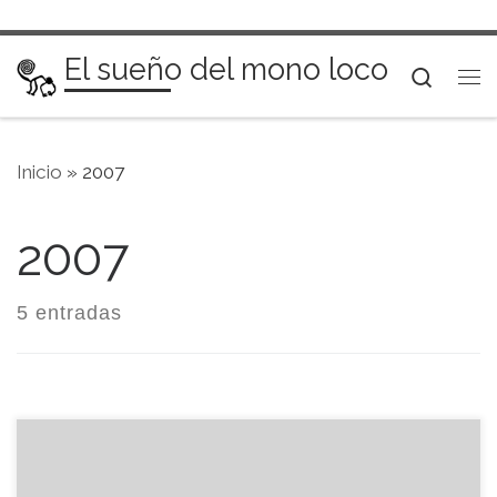
Saltar al contenido
El sueño del mono loco
Searc
Me
Inicio
»
2007
2007
5 entradas
Ahora que ya hemos cambiado de año, voy a