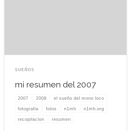
dedicar la primera entrada del blog en un pequeño
resumen de lo que fue el extinto 2007,
recopilando la mejor entrada y la mejor foto de
cada mes, según mi criterio personal e
intransferible. enero El interruptor. febrero una
vuelta por […]
SUEÑOS
mi resumen del 2007
2007
2008
el sueño del mono loco
fotografia
fotos
n1mh
n1mh.org
recopilacion
resumen