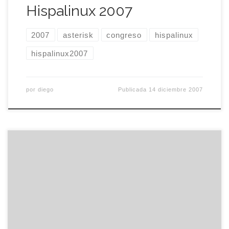
Hispalinux 2007
2007
asterisk
congreso
hispalinux
hispalinux2007
por
diego
Publicada
14 diciembre 2007
Ayer fue el día del libro y, como es uno de los
pocos días del año en que realmente me apetece
regalar algo que me encanta, sin presiones ni
obligaciones, me pasé por una de las dos librerías
que me gustan en Mérida y le compré a eme otro