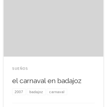
La calidad es bastante mala porque son fotos
hechas con el móvil y todavía no lo controlo
como debiera. Además, se me acabaron las pilas
de la cámara de fotos y, finalmente, también
agoté la batería del móvil. Algunas más, pocas, en
mi cuenta de flickr. badajoz, carnaval, 2007
SUEÑOS
el carnaval en badajoz
2007
badajoz
carnaval