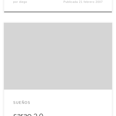
por
diego
Publicada
21 febrero 2007
Otra vez ando por Badajoz, asistiendo a la
Conferencia 3.0. y, ahora con más calma, me voy
a dar el gusto de comentar ciertas cosas. Lo
primero y más espectacular, el sitio, el Palacio de
Congresos es un cilindro translúcido con el
auditorio principal en la parte más interior y […]
SUEÑOS
sarao 3.0