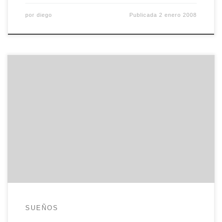
por
diego
Publicada
2 enero 2008
Estoy en Cáceres, en el Congreso de Hispalinux
2007 y ¡sólo he necesitado tres cuartos de hora
para atravesar la ciudad y encontrar la facultad de
derecho! Cada día es un nuevo reto. Ayer pasó por
aquí Mario y hoy viernes me tocaba a mí. De
momento, la organización funciona […]
SUEÑOS