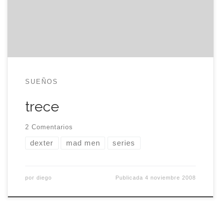
caso, parece que no termino de coger el
concepto. Me pasó ayer, de nuevo, con Mad Men.
Comencé a ver el […]
SUEÑOS
trece
2 Comentarios
dexter
mad men
series
por
diego
Publicada
4 noviembre 2008