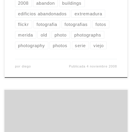
2008
abandon
buildings
edificios abandonados
extremadura
flickr
fotografia
fotografias
fotos
merida
old
photo
photographs
photography
photos
serie
viejo
por
diego
Publicada
4 noviembre 2008
Algunas series americanas sólo tienen trece
capítulos por temporada. Sí, parece un número
fácil de recordar con todo eso de las
supersticiones que lleva a cuestas pero, en mi