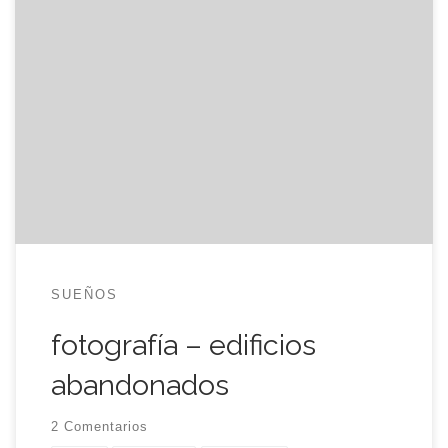
Las ganas de jugar con la cámara de fotos son
demasiado fuertes y, a veces, me invento
cualquier actividad para salir de paseo con ella. La
última antes del ruinoso photowalk se me ocurrió
hace un par de semanas y consistió en hacer una
serie de fotografías de edificios abandonados […]
SUEÑOS
fotografía – edificios
abandonados
2 Comentarios