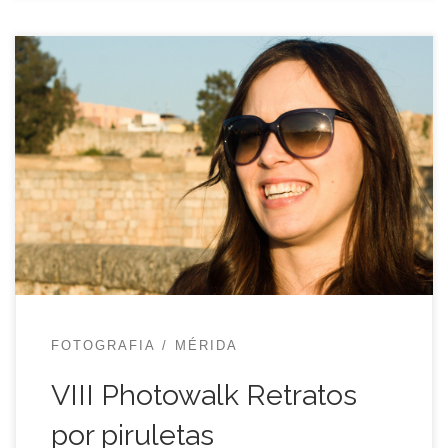
El VIII Photowalk Mérida lo tenía todo para
fracasar: un tema complicado, «retratos por
piruletas» porque hay una interacción con gente
desconocida y por los miedos que ésta lleva
asociada; una convocatoria un año después de la
última reunión que auguraba poca participación; y
hasta el cambio de trabajo hizo […]
FOTOGRAFIA
MÉRIDA
VIII Photowalk Retratos
por piruletas