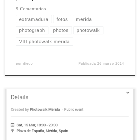
9 Comentarios
extramadura
fotos
merida
photograph
photos
photowalk
VIII photowalk merida
por
diego
Publicada
26 marzo 2014
Por la presente, se hace saber… que queda
convocado el octavo Photowalk Mérida para el
próximo 15 de marzo de 2014, a las 18 horas. Será
un photowalk atípico, sin paseos ni ríos que