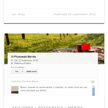
por
diego
Publicada
26 septiembre 2012
La caminata fotográfica que tenía que haberse
celebrado en julio vuelve con fuerza en
septiembre. Más vale tarde que nunca, dicen. En
esta ocasión se hará el 22 de septiembre, a las
20:00 horas y saldremos del Parque de las Siete
Sillas. También habrá un par de objetivos y un […]