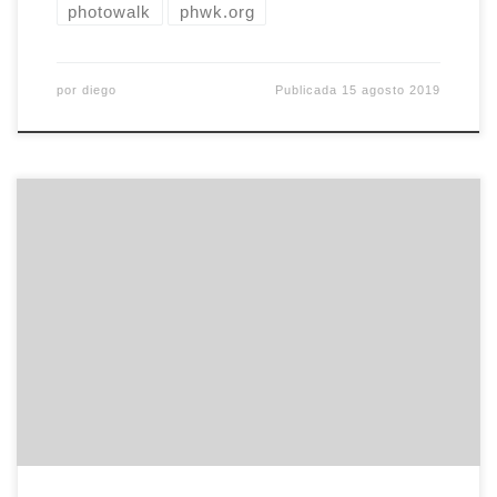
photowalk
phwk.org
por
diego
Publicada
15 agosto 2019
Fue el primer Photowalk que no organicé
personalmente, el primero de caracter rural y el
primero nocturno, con lo que tenía buenos
mimbres para ser divertido. Y lo fue. Bajo la batuta
de María José, nos pasamos casi cinco horas en
Aljucén, un pequeño pueblo cercano a Mérida
donde localizamos […]