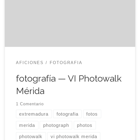
fotos y, al final, hasta nos dio tiempo para tomar
una cerveza y comentar las mejores jugadas de la
velada. Había, para la caminata, dos objetivos a
fotografiar: grafittis […]
AFICIONES
FOTOGRAFIA
fotografía — VI Photowalk
Mérida
1 Comentario
extremadura
fotografia
fotos
merida
photograph
photos
photowalk
vi photowalk merida