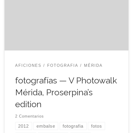
daba ninguna esperanza pero, ese mismo día mis
fuentes meteorológicas decían que habría tregua
y en el cielo lucía un sol entre nubes. En esta
ocasión hubo dos bajas de última hora (ellos ya
saben […]
AFICIONES
FOTOGRAFIA
MÉRIDA
fotografías — V Photowalk
Mérida, Proserpina’s
edition
2 Comentarios
2012
embalse
fotografia
fotos