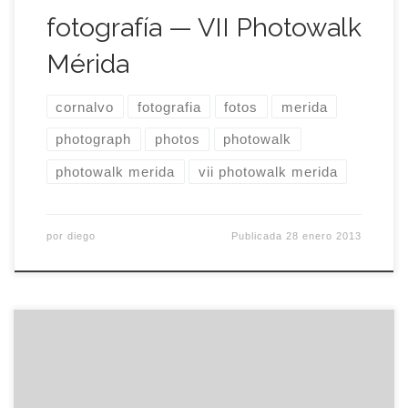
fotografía — VII Photowalk
Mérida
cornalvo
fotografia
fotos
merida
photograph
photos
photowalk
photowalk merida
vii photowalk merida
por
diego
Publicada
28 enero 2013
El pasado sábado celebramos el sexto photowalk
por Mérida y todo salió estupendamente. No
llovió, vino bastante gente, se hicieron muchas