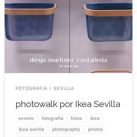
Un día Ikea Sevilla te envía un mensaje porque han
visto el grupo de fotografía y les ha gustado
mucho y para, según sus propias palabras,
organizar algo juntos y a ti se te hace la boca
agua. ¿Quién no quiere plantarse en una de sus
tiendas y liarse a […]
FOTOGRAFIA
SEVILLA
photowalk por Ikea Sevilla
evento
fotografia
fotos
ikea
ikea sevilla
photography
photos