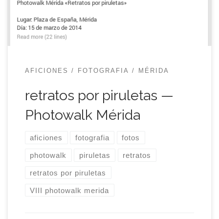
vadear y, además, estático porque vamos a llevar
a cabo un proyecto sobre el que tenía […]
AFICIONES
FOTOGRAFIA
MÉRIDA
retratos por piruletas —
Photowalk Mérida
aficiones
fotografia
fotos
photowalk
piruletas
retratos
retratos por piruletas
VIII photowalk merida