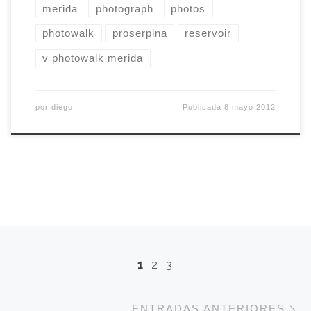
merida
photograph
photos
photowalk
proserpina
reservoir
v photowalk merida
por
diego
Publicada
8 mayo 2012
Navegación de entradas
1
2
3
E
ENTRADAS ANTERIORES