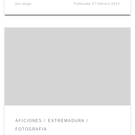
por
diego
Publicada
27 febrero 2014
Finalmente pudimos celebrar el séptimo
photowalk, esta vez por Cornalvo, sin que nos
lloviese ni demás accidentes metereológicos.
Hasta el mismo sábado al mediodía no las tenía
todas conmigo, a pesar de haber contrastado el
tiempo en diversas fuentes. Supongo que saber
que no iba a llover únicamente el sábado […]
AFICIONES
EXTREMADURA
FOTOGRAFIA