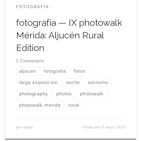
FOTOGRAFIA
fotografía — IX photowalk
Mérida: Aljucén Rural
Edition
1 Comentario
aljucen
fotografia
fotos
larga exposicion
noche
nocturno
photography
photos
photowalk
photowalk merida
rural
por
diego
Publicada
8 mayo 2015