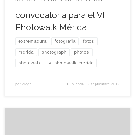
AFICIONES
FOTOGRAFIA
MÉRIDA
convocatoria para el VI
Photowalk Mérida
extremadura
fotografia
fotos
merida
photograph
photos
photowalk
vi photowalk merida
por
diego
Publicada
12 septiembre 2012
Al final fuimos. Llevaba toda la semana
amenazando lluvia y hasta dos días antes no