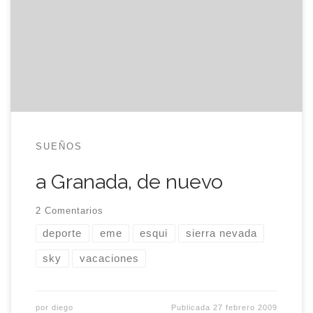
días para disfrutar de uno de mis mayores (y
abandonados) vicios: la nieve. He estado afilando
los cantos de los esquíes durante la última
semana, mientras eme trataba de ponerse las
botas […]
SUEÑOS
a Granada, de nuevo
2 Comentarios
deporte
eme
esqui
sierra nevada
sky
vacaciones
por
diego
Publicada
27 febrero 2009