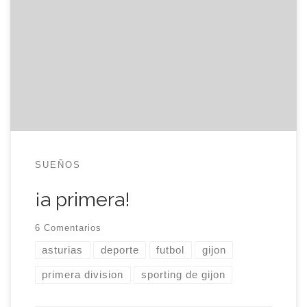
división. No es que sea muy amigo del fútbol, al
menos del que se puede ver en la televisión y
mueve demasiados millones con cada patada al
balón pero, si se trata de hacer patria y sacar
pecho, la distancia borra toda […]
SUEÑOS
¡a primera!
6 Comentarios
asturias
deporte
futbol
gijon
primera division
sporting de gijon