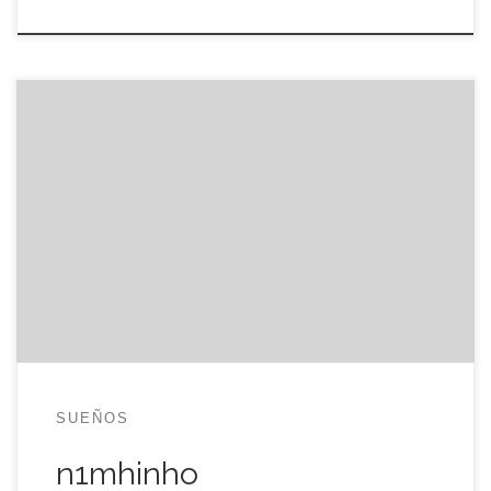
La mayor parte de la gente que me conoce sabe
que, deportivamente hablando, soy un paquete.
Nunca he sido bueno en ningún deporte, con la
única excepción del esquí, en parte porque no
podía correr gracias al asma y también porque,
una vez superado éste, no me interesaban
demasiado. Siempre […]
SUEÑOS
n1mhinho