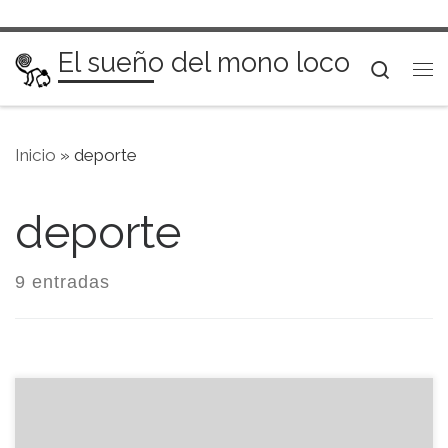
Saltar al contenido
El sueño del mono loco
Searc
Me
Inicio
»
deporte
deporte
9 entradas
El pasado fin de semana me apunté a un curso de