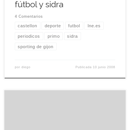
fútbol y sidra
4 Comentarios
castellon
deporte
futbol
lne.es
periodicos
primo
sidra
sporting de gijon
por
diego
Publicada
10 junio 2008
Segundo dia tras el cambio de circuito en el
gimnasio. No sé porqué dicen que el deporte es
sano y fuente de salud. Apenas si puedo