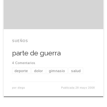
moverme. Los brazos no son míos; no suben más
allá de los hombros. Las piernas se niegan a dar
pasos mientras el cerebro me […]
SUEÑOS
parte de guerra
4 Comentarios
deporte
dolor
gimnasio
salud
por
diego
Publicada
28 mayo 2008