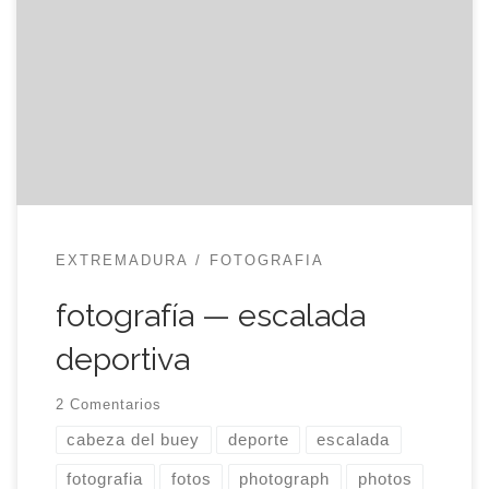
iniciación a la escalada deportiva en el pueblo de
eme, una década después de la última vez en que
me puse un arnés. Y, sinceramente, mereció la
pena. Tenía la impresión de que no recordaría
nada y, sorprendentemente, no […]
EXTREMADURA
FOTOGRAFIA
fotografía — escalada
deportiva
2 Comentarios
cabeza del buey
deporte
escalada
fotografia
fotos
photograph
photos