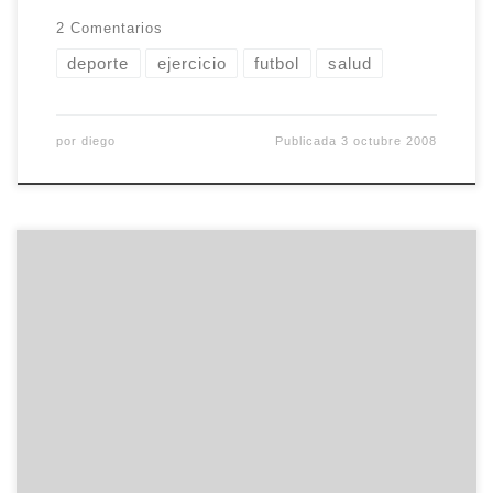
2 Comentarios
deporte
ejercicio
futbol
salud
por
diego
Publicada
3 octubre 2008
Men sana in corpore sano. ¡Mentira! Esta mañana
apenas si puedo moverme ni caminar y todo por
hacerle caso al Pepito Grillo que tengo en la
cabeza, ese que llevaba semanas gritándome que
me moviese, que hiciese algo más que estar bajo
el aire acondicionado. No dudo que Pepito Grillo
[…]