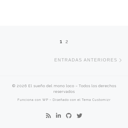
Navegación de entradas
1
2
E
ENTRADAS ANTERIORES
© 2026
El sueño del mono loco
– Todos los derechos
reservados
Funciona con
WP
– Diseñado con el
Tema Customizr