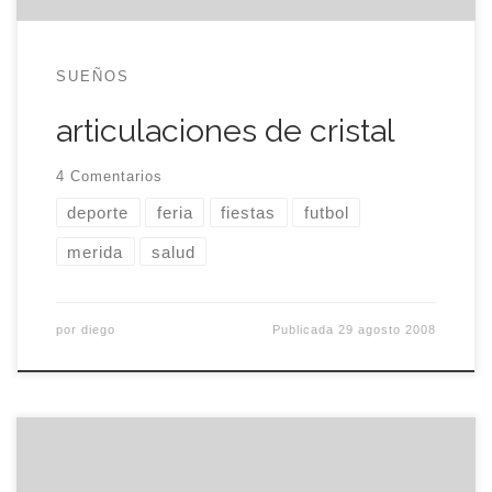
SUEÑOS
articulaciones de cristal
4 Comentarios
deporte
feria
fiestas
futbol
merida
salud
por
diego
Publicada
29 agosto 2008
El Sporting vuelve, diez años después, a primera