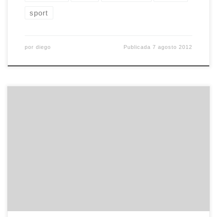
sport
por
diego
Publicada
7 agosto 2012
ÿltimamente hago muchas cosas, demasiadas.
Entre exámenes, trabajo, proyectos personales y
rollos de internet estoy bastante desbordado. No
es que me queje, a fin de cuentas me lo he
buscado yo. Es sólo que añoro ciertas cosas
sencillas. Escribir es una de ellas. Hoy ya empecé
a normalizar la situación […]