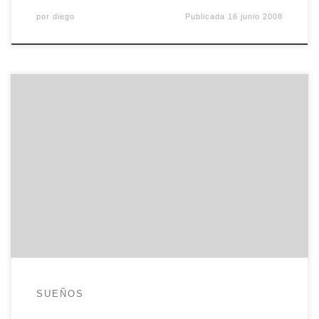
por
diego
Publicada
16 junio 2008
Cuatro mil gijoneses en Castellón el fin de semana
pasado, mucha sidra, muchos nervios y el lunes,
en las páginas deportivas del periódico me
encuentro con el careto de mi primo. Y sí, es el de
la botella de sidra…
SUEÑOS