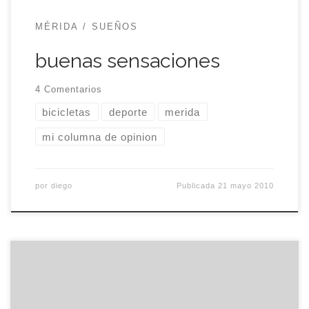
MÉRIDA
SUEÑOS
buenas sensaciones
4 Comentarios
bicicletas
deporte
merida
mi columna de opinion
por
diego
Publicada
21 mayo 2010
Nos vamos a Granada, de nuevo. Pero esta vez
no será un fin de semana romántico sino cuatro